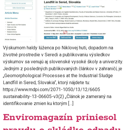
Výskumom haldy lúženca po Niklovej huti, dopadom na
životné prostredie v Seredi a publikovaniu výsledkov
výskumov sa venujú aj slovenské vysoké školy a univerzity.
Jedným z posledných publikovaných článkov v zahraničí, je
„Geomorphological Processes at the Industrial Sludge
Landfill in Sered, Slovakia“, ktorý nájdete tu:
https://www.mdpi.com/2071-1050/13/12/6605
sustainability-13-06605-v3(2) „Článok je zameraný na
identifikovanie zmien ku ktorým […]
Enviromagazín priniesol