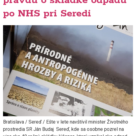
pravdu o skládke odpadu
po NHS pri Seredi
Bratislava / Sereď / Ešte v lete navštívil minister Životného
prostredia SR Ján Budaj Sereď, kde sa osobne pozrel na