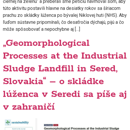
čiernej na zelenú“ a preberali sme petíciu navrhoval som, aby
túto aktivitu postavili hlavne na desiatky rokov sa šíriacom
prachu zo skládky lúženca po bývalej Niklovej huti (NHS). Aby
ľuďom sústavne pripomínali, čo desaťročia dýchajú, pijú a čo
môže spôsobovať a nepochybne aj […]
„Geomorphological
Processes at the Industrial
Sludge Landfill in Sered,
Slovakia“ – o skládke
lúženca v Seredi sa píše aj
v zahraničí