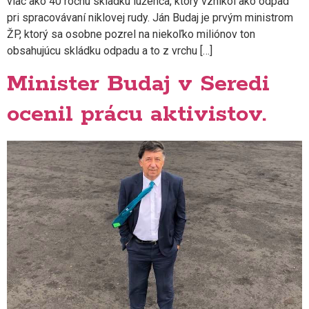
viac ako 40 ročnú skládku lúženca, ktorý vznikol ako odpad
pri spracovávaní niklovej rudy. Ján Budaj je prvým ministrom
ŽP, ktorý sa osobne pozrel na niekoľko miliónov ton
obsahujúcu skládku odpadu a to z vrchu […]
Minister Budaj v Seredi
ocenil prácu aktivistov.