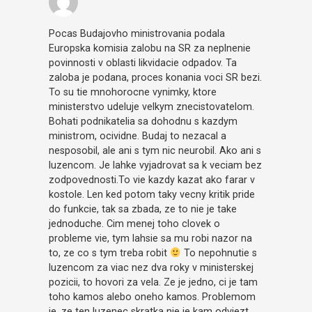
Pocas Budajovho ministrovania podala
Europska komisia zalobu na SR za neplnenie
povinnosti v oblasti likvidacie odpadov. Ta
zaloba je podana, proces konania voci SR bezi.
To su tie mnohorocne vynimky, ktore
ministerstvo udeluje velkym znecistovatelom.
Bohati podnikatelia sa dohodnu s kazdym
ministrom, ocividne. Budaj to nezacal a
nesposobil, ale ani s tym nic neurobil. Ako ani s
luzencom. Je lahke vyjadrovat sa k veciam bez
zodpovednosti.To vie kazdy kazat ako farar v
kostole. Len ked potom taky vecny kritik pride
do funkcie, tak sa zbada, ze to nie je take
jednoduche. Cim menej toho clovek o
probleme vie, tym lahsie sa mu robi nazor na
to, ze co s tym treba robit
To nepohnutie s
luzencom za viac nez dva roky v ministerskej
pozicii, to hovori za vela. Ze je jedno, ci je tam
toho kamos alebo oneho kamos. Problemom
je, ze ten luzenec skratka nie je kam odviezt.