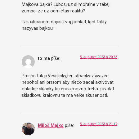
Majkova bajka? Lubos, uz si moralne v takej
zumpe, ze uz odmietas realitu?
Tak obcanom napis Tvoj pohlad, ked fakty
nazyvas bajkou…
5. augusta 2023 o 20:53
to ma
píše:
Presne tak p.Veselicky,ten stbacky vsivavec
nepohol ani prstom aby nieco zacal aktivovat
ohladne skladky luzenca,mozno treba zavolat
skladkovu kralovnu ta ma velke skusenosti.
5. augusta 2023 o 21:17
Miloš Majko
píše: