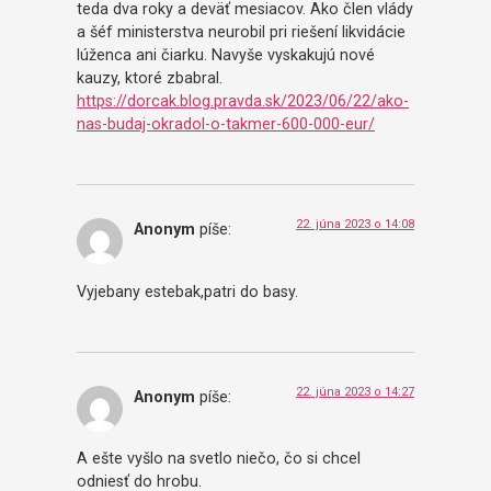
teda dva roky a deväť mesiacov. Ako člen vlády
a šéf ministerstva neurobil pri riešení likvidácie
lúženca ani čiarku. Navyše vyskakujú nové
kauzy, ktoré zbabral.
https://dorcak.blog.pravda.sk/2023/06/22/ako-
nas-budaj-okradol-o-takmer-600-000-eur/
22. júna 2023 o 14:08
Anonym
píše:
Vyjebany estebak,patri do basy.
22. júna 2023 o 14:27
Anonym
píše:
A ešte vyšlo na svetlo niečo, čo si chcel
odniesť do hrobu.