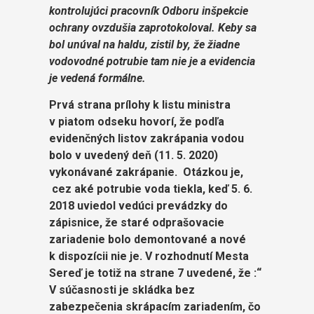
kontrolujúci pracovník Odboru inšpekcie
ochrany ovzdušia zaprotokoloval. Keby sa
bol unúval na haldu, zistil by, že žiadne
vodovodné potrubie tam nie je a evidencia
je vedená formálne.
Prvá strana prílohy k listu ministra
v piatom odseku hovorí, že podľa
evidenčných listov zakrápania vodou
bolo v uvedený deň (11. 5. 2020)
vykonávané zakrápanie. Otázkou je,
cez aké potrubie voda tiekla, keď 5. 6.
2018 uviedol vedúci prevádzky do
zápisnice, že staré odprašovacie
zariadenie bolo demontované a nové
k dispozícii nie je. V rozhodnutí Mesta
Sereď je totiž na strane 7 uvedené, že :“
V súčasnosti je skládka bez
zabezpečenia skrápacím zariadením, čo