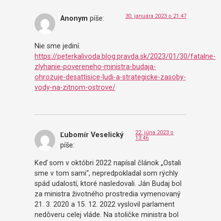
30. januára 2023 o 21:47
Anonym
píše:
Nie sme jediní.
https://peterkalivoda.blog.pravda.sk/2023/01/30/fatalne-
zlyhanie-povereneho-ministra-budaja-
ohrozuje-desattisice-ludi-a-strategicke-zasoby-
vody-na-zitnom-ostrove/
22. júna 2023 o
Ľubomír Veselický
13:46
píše:
Keď som v októbri 2022 napísal článok „Ostali
sme v tom sami“, nepredpokladal som rýchly
spád udalostí, ktoré nasledovali. Ján Budaj bol
za ministra životného prostredia vymenovaný
21. 3. 2020 a 15. 12. 2022 vyslovil parlament
nedôveru celej vláde. Na stoličke ministra bol