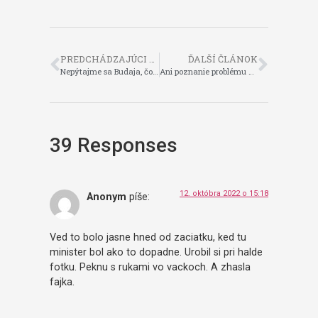
PREDCHÁDZAJÚCI ČLÁNOK
ĎALŠÍ ČLÁNOK
Nepýtajme sa Budaja, čo urobil za dva roky, ale Tomčányiho, čo NEurobil za viac ako tri desaťročia
Ani poznanie problému nemusí znamenať záujem na jeho riešení
39 Responses
12. októbra 2022 o 15:18
Anonym
píše:
Ved to bolo jasne hned od zaciatku, ked tu
minister bol ako to dopadne. Urobil si pri halde
fotku. Peknu s rukami vo vackoch. A zhasla
fajka.