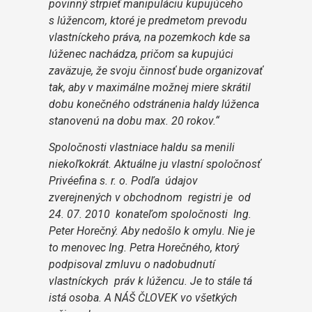
povinný strpieť manipuláciu kupujúceho
s lúžencom, ktoré je predmetom prevodu
vlastníckeho práva, na pozemkoch kde sa
lúženec nachádza, pričom sa kupujúci
zaväzuje, že svoju činnosť bude organizovať
tak, aby v maximálne možnej miere skrátil
dobu konečného odstránenia haldy lúženca
stanovenú na dobu max. 20 rokov.“
Spoločnosti vlastniace haldu sa menili
niekoľkokrát. Aktuálne ju vlastní spoločnosť
Privéefina s. r. o. Podľa údajov
zverejnených v obchodnom registri je od
24. 07. 2010 konateľom spoločnosti Ing.
Peter Horečný. Aby nedošlo k omylu. Nie je
to menovec Ing. Petra Horečného, ktorý
podpisoval zmluvu o nadobudnutí
vlastníckych práv k lúžencu. Je to stále tá
istá osoba. A NÁŠ ČLOVEK vo všetkých