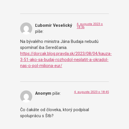
4. augusta 2023 o
Ľubomír Veselický
18:36
píše:
Na bývalého ministra Jána Budaja nebudú
spomínať iba Seredčania.
https://dorcak.blog.pravda.sk/2023/08/04/kauza-
3-51-ako-sa-budaj-rozhodol-neplatit-a-okradol-
nas-o-pol-miliona-eur/
4. augusta 2023 o 18:45
Anonym
píše:
Čo čakáte od človeka, ktorý podpísal
spoluprácu s Štb?