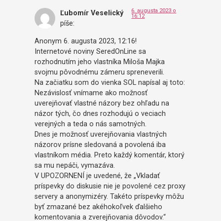
6. augusta 2023 o
Ľubomír Veselický
16:12
píše:
Anonym 6. augusta 2023, 12:16!
Internetové noviny SeredOnLine sa
rozhodnutím jeho vlastníka Miloša Majka
svojmu pôvodnému zámeru spreneverili.
Na začiatku som do vienka SOL napísal aj toto:
Nezávislosť vnímame ako možnosť
uverejňovať vlastné názory bez ohľadu na
názor tých, čo dnes rozhodujú o veciach
verejných a teda o nás samotných.
Dnes je možnosť uverejňovania vlastných
názorov prísne sledovaná a povolená iba
vlastníkom média. Preto každý komentár, ktorý
sa mu nepáči, vymazáva.
V UPOZORNENÍ je uvedené, že „Vkladať
príspevky do diskusie nie je povolené cez proxy
servery a anonymizéry. Takéto príspevky môžu
byť zmazané bez akéhokoľvek ďalšieho
komentovania a zverejňovania dôvodov.“