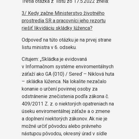
Tretia otázka z listu zo 17.5.2022 znela:
3/ Kedy začne Ministerstvo životného
prostredia SR a pracovníci jeho rezortu
riešiť likvidáciu skládky lúženca?
Odpoveď na túto otázku je na prvej strane
listu ministra v 6. odseku.
Citujem: „Skládka je evidovaná
v Informačnom systéme enviromentálnych
záťaží ako GA (010) / Sereď – Niklová huta
– skládka lúženca. Na lokalite nezačalo
konanie o určení povinnej osoby za
odstránenie znečistenia podľa zákona č.
409/2011 Z. z. o niektorých opatreniach na
úseku enviromentálnej záťaže a o zmene
a doplnení niektorých zákonov. Ak nie je
možné určiť pôvodcu alebo právneho
nástupcu pôvodcu, okresný úrad v sídle