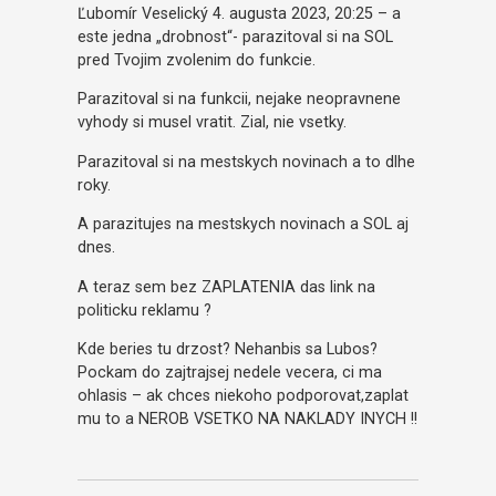
Ľubomír Veselický 4. augusta 2023, 20:25 – a
este jedna „drobnost“- parazitoval si na SOL
pred Tvojim zvolenim do funkcie.
Parazitoval si na funkcii, nejake neopravnene
vyhody si musel vratit. Zial, nie vsetky.
Parazitoval si na mestskych novinach a to dlhe
roky.
A parazitujes na mestskych novinach a SOL aj
dnes.
A teraz sem bez ZAPLATENIA das link na
politicku reklamu ?
Kde beries tu drzost? Nehanbis sa Lubos?
Pockam do zajtrajsej nedele vecera, ci ma
ohlasis – ak chces niekoho podporovat,zaplat
mu to a NEROB VSETKO NA NAKLADY INYCH !!