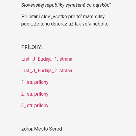
Slovenskej republiky vyriešená čo najskôr.“
Pri čítaní slov „všetko pre to“ mám silný
pocit, že toho doteraz až tak veľa nebolo.
PRÍLOHY:
List_J_Budaja_1. strana
List_J_Budaja_2. strana
1_str. prílohy
2_str. prílohy
3_str. prílohy
zdroj: Mesto Sereď