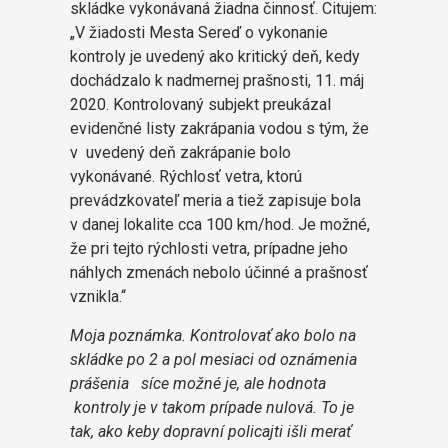
skládke vykonávaná žiadna činnosť. Citujem:
„V žiadosti Mesta Sereď o vykonanie
kontroly je uvedený ako kritický deň, kedy
dochádzalo k nadmernej prašnosti, 11. máj
2020. Kontrolovaný subjekt preukázal
evidenčné listy zakrápania vodou s tým, že
v uvedený deň zakrápanie bolo
vykonávané. Rýchlosť vetra, ktorú
prevádzkovateľ meria a tiež zapisuje bola
v danej lokalite cca 100 km/hod. Je možné,
že pri tejto rýchlosti vetra, prípadne jeho
náhlych zmenách nebolo účinné a prašnosť
vznikla.“
Moja poznámka. Kontrolovať ako bolo na
skládke po 2 a pol mesiaci od oznámenia
prášenia síce možné je, ale hodnota
kontroly je v takom prípade nulová. To je
tak, ako keby dopravní policajti išli merať