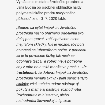
Vyhlásenie ministra životného prostredia
Jána Budaja po osobnej obhliadke haldy
polymetalického prachu nazývaného
„lúženec“ zneli 3. 7. 2020 takto:
„Budem sa pýtať Inšpekcie životného
prostredia nášho právneho oddelenia ako
ďalej postupovať voči správcom alebo
majiteľom skládky. Nie je možné, aby bola
otvorená na ľubovoľnom počte. V poriadku
ak je tu povolenie ťažby, tak nech sa
odohráva ťažba, a vôbec nie je potrebné,
aby z toho bolo také množstvo prachu.
Je
trestuhodné
, že doteraz Inšpekcia životného
prostredia
nemala aktívny plán sanácie tejto
skládky,
však trebárs máme nástroje aj
pokuty a máme aj nástroje rozhodnutia.
Rozhodnutia ministerstva, alebo
rozhodnutia Slovenskej inšpekcie