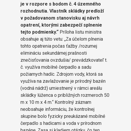
je v rozpore s bodom č. 4 územného
rozhodnutia. Vlastník skládky predloží
v požadovanom stanovisku aj návrh
opatrení, ktorými zabezpečí splnenie
tejto podmienky.“
Príloha listu ministra
obsahuje aj túto vetu: „Za účelom plnenia
tohto opatrenia počas ťažby /rozumej
elimináciu sekundárnej prašnosti
znečisťovania ovzdušia/ prevádzkovateľ t.
č. využíva mobilné čerpadlo a sadu
požiarnych hadíc. Zdrojom vody, ktorá sa
využíva na zavlažovanie je prírodný bazén
(vodná nádrž) umiestnený v rámci areálu
skládky lúženca o približných rozmeroch 50
m x 10 m x 4 m.“ Kontrolný záznam
neobsahuje informáciu, že kontrolnej
skupine bolo fyzicky preukázané mobilné
čerpadlo s hadicami a voda v prírodnom
bazéne. Zasa si kladiem otázku, čo ten