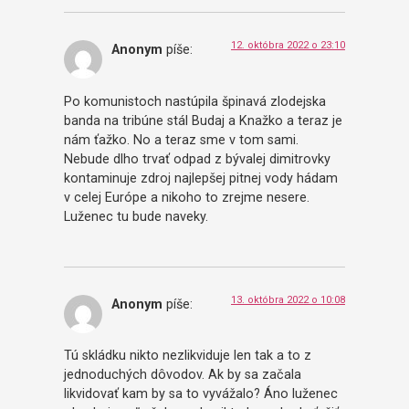
12. októbra 2022 o 23:10
Anonym
píše:
Po komunistoch nastúpila špinavá zlodejska
banda na tribúne stál Budaj a Knažko a teraz je
nám ťažko. No a teraz sme v tom sami.
Nebude dlho trvať odpad z bývalej dimitrovky
kontaminuje zdroj najlepšej pitnej vody hádam
v celej Európe a nikoho to zrejme nesere.
Luženec tu bude naveky.
13. októbra 2022 o 10:08
Anonym
píše:
Tú skládku nikto nezlikviduje len tak a to z
jednoduchých dôvodov. Ak by sa začala
likvidovať kam by sa to vyvážalo? Áno luženec