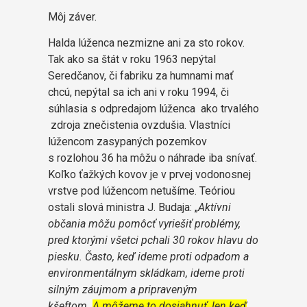
Môj záver.
Halda lúženca nezmizne ani za sto rokov.
Tak ako sa štát v roku 1963 nepýtal
Seredčanov, či fabriku za humnami mať
chcú, nepýtal sa ich ani v roku 1994, či
súhlasia s odpredajom lúženca ako trvalého
zdroja znečistenia ovzdušia. Vlastníci
lúžencom zasypaných pozemkov
s rozlohou 36 ha môžu o náhrade iba snívať.
Koľko ťažkých kovov je v prvej vodonosnej
vrstve pod lúžencom netušíme. Teóriou
ostali slová ministra J. Budaja: „
Aktívni
občania môžu pomôcť vyriešiť problémy,
pred ktorými všetci pchali 30 rokov hlavu do
piesku. Často, keď ideme proti odpadom a
environmentálnym skládkam, ideme proti
silným záujmom a pripraveným
kšeftom.
A môžeme to dosiahnuť, len keď