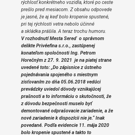
rýchlosť konkrétneho vozidla, ktoré po ceste
prešlo pred mesiacom. Z obsahu odpovede
je jasné, že aj keď bolo kropenie spustené,
pri tej rýchlosti vetra nebolo účinné
a skládka prášila. A teraz trochu humoru.
V rozhodnutí Mesta Sereď o správnom
delikte Privéefina s.r.o., zastúpenej
konateľom spoločnosti Ing. Petrom
Horečným z 27. 9. 2021 je na piatej strane
uvedené toto: „Do zápisnice z ústneho
pojednávania spojeného s miestnym
zisťovaním zo dňa 05.06.2018 vedúci
prevádzky uviedol dôvody vznikajúcej
prašnosti a to informáciu o skutočnosti, že
z dôvodu bezpečnosti muselo byť
demontované odprašovacie zariadenie, a že
nové zariadenie k dispozícii nie je.“ Inak
povedané. Podľa evidencie 11. mája 2020
bolo kropenie spustené a takto to