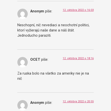
12. októbra 2022 o 16:03
Anonym
píše:
Neschopní, nič nevediaci a neochotní politici,
ktorí vyžierajú naše dane a náš štát.
Jednoducho paraziti.
12. októbra 2022 o 18:16
OCET
píše:
Za ruska bolo na všetko za ameriky nie je na
nič
12. októbra 2022 o 20:55
Anonym
píše: