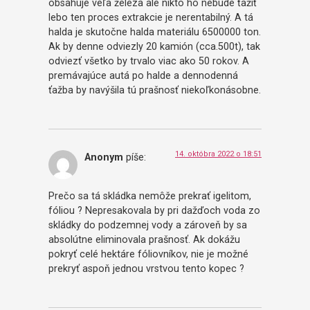
obsahuje veľa železa ale nikto ho nebude ťažiť
lebo ten proces extrakcie je nerentabilný. A tá
halda je skutočne halda materiálu 6500000 ton.
Ak by denne odviezly 20 kamión (cca.500t), tak
odviezť všetko by trvalo viac ako 50 rokov. A
premávajúce autá po halde a dennodenná
ťažba by navýšila tú prašnosť niekoľkonásobne.
14. októbra 2022 o 18:51
Anonym
píše:
Prečo sa tá skládka nemôže prekrať igelitom,
fóliou ? Nepresakovala by pri dažďoch voda zo
skládky do podzemnej vody a zároveň by sa
absolútne eliminovala prašnosť. Ak dokážu
pokryť celé hektáre fóliovníkov, nie je možné
prekryť aspoň jednou vrstvou tento kopec ?