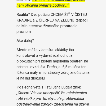
nám občania prejavia podporu.“
Realita? Dve petície CHCEM ŽIŤ V ČISTEJ
KRAJINE a Z ČIERNEJ NA ZELENÚ zapadli
na Ministerstve životného prostredia
prachom.
Ako ďalej?
Mesto môže vlastníka skládky iba
kontrolovať a vydávať rozhodnutia
o pokutách pri zistení neplnenia opatrení na
ochranu ovzdušia. Prečo je 6,5 milióna ton
lúženca malý a nie stredný zdroj znečistenia
je na inú diskusiu.
Posledná veta z listu Jána Budaja znie:
„Chcem Vás ale ubezpečiť, že ministerstvo
robí všetko pre to, aby bola problematika
odstraňovania zdrojov znečistenia na území