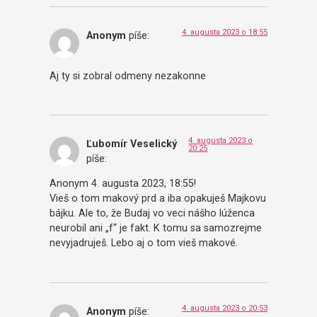
4. augusta 2023 o 18:55
Anonym
píše:
Aj ty si zobral odmeny nezakonne
4. augusta 2023 o
Ľubomír Veselický
20:25
píše:
Anonym 4. augusta 2023, 18:55!
Vieš o tom makový prd a iba opakuješ Majkovu
bájku. Ale to, že Budaj vo veci nášho lúženca
neurobil ani „f“ je fakt. K tomu sa samozrejme
nevyjadruješ. Lebo aj o tom vieš makové.
4. augusta 2023 o 20:53
Anonym
píše: