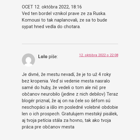
OCET 12. októbra 2022, 18:16
Ved ten bordel vznikol prave ze za Ruska.
Komousi to tak naplanovali, ze sa to bude
sypat hned vedla do chotara.
12. októbra 2022 o 22:08
Lolo
píše:
Je divné, že mestu nevadí, že je to už 4 roky
bez kropenia. Veď si vedenie mesta nasralo
samé do huby, že vedeli o tom ale nič pre
občanov neurobilo (jedine z nich debilov) Teraz
blogér priznal, že aj on na čele so šéfom sú
neschopáci a išlo im posledné volebné obdobie
len o ich prospech. Gratulujem mestský pisálek,
aj tvoja petícia stála za hovno, tak ako tvoja
práca pre občanov mesta