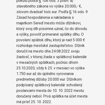
pokutu podľa § 106 ods. 3 písm. a)
stavebného zákona vo výške 20.000,- €,
slovom dvadsať tisíc eur. Podľa § 16 ods. 9
Zásad hospodárenia a nakladania s
majetkom Sereď mesto môže dlžníkovi,
ktorý svoj dlh písomne uznal, čo do dôvodu
a výšky, povoliť primerané splátky dlhu. O
povolení splátok dlhu, ktorý je nad 5 000 €
rozhoduje mestské zastupiteľstvo. Dlžník
doručil na mesto dňa 24.08.2022 svoju
žiadosť, v ktorej žiada o splátkový kalendár
v mesačných splátkach, počnúc dňom
25.10.2020, vždy k 25. v mesiaci vo výške
1.750 eur až do úplného vyrovnania
predmetnej dlžoby 20.000 eur. Dlžníkom
podpísaný splátkový kalendár schválený
poslancami mesta do 10. 10. 2022 mestu
doručený nebol. Prvá splátka na účet mesta
má prísť 25. 10. 2022.