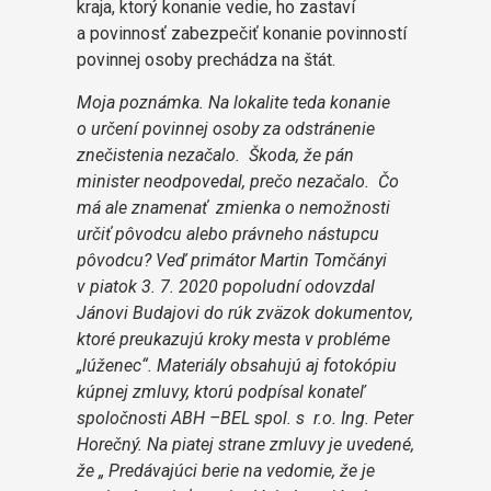
kraja, ktorý konanie vedie, ho zastaví
a povinnosť zabezpečiť konanie povinností
povinnej osoby prechádza na štát.
Moja poznámka. Na lokalite teda konanie
o určení povinnej osoby za odstránenie
znečistenia nezačalo. Škoda, že pán
minister neodpovedal, prečo nezačalo. Čo
má ale znamenať zmienka o nemožnosti
určiť pôvodcu alebo právneho nástupcu
pôvodcu? Veď primátor Martin Tomčányi
v piatok 3. 7. 2020 popoludní odovzdal
Jánovi Budajovi do rúk zväzok dokumentov,
ktoré preukazujú kroky mesta v probléme
„lúženec“. Materiály obsahujú aj fotokópiu
kúpnej zmluvy, ktorú podpísal konateľ
spoločnosti ABH –BEL spol. s r.o. Ing. Peter
Horečný. Na piatej strane zmluvy je uvedené,
že „ Predávajúci berie na vedomie, že je