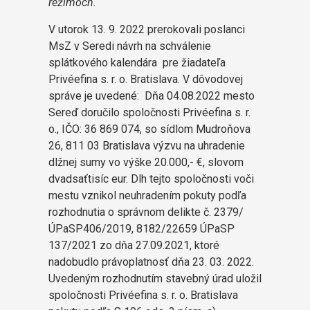
režimoch.
V utorok 13. 9. 2022 prerokovali poslanci
MsZ v Seredi návrh na schválenie
splátkového kalendára pre žiadateľa
Privéefina s. r. o. Bratislava. V dôvodovej
správe je uvedené: Dňa 04.08.2022 mesto
Sereď doručilo spoločnosti Privéefina s. r.
o., IČO: 36 869 074, so sídlom Mudroňova
26, 811 03 Bratislava výzvu na uhradenie
dlžnej sumy vo výške 20.000,- €, slovom
dvadsaťtisíc eur. Dlh tejto spoločnosti voči
mestu vznikol neuhradením pokuty podľa
rozhodnutia o správnom delikte č. 2379/
ÚPaSP406/2019, 8182/22659 ÚPaSP
137/2021 zo dňa 27.09.2021, ktoré
nadobudlo právoplatnosť dňa 23. 03. 2022.
Uvedeným rozhodnutím stavebný úrad uložil
spoločnosti Privéefina s. r. o. Bratislava