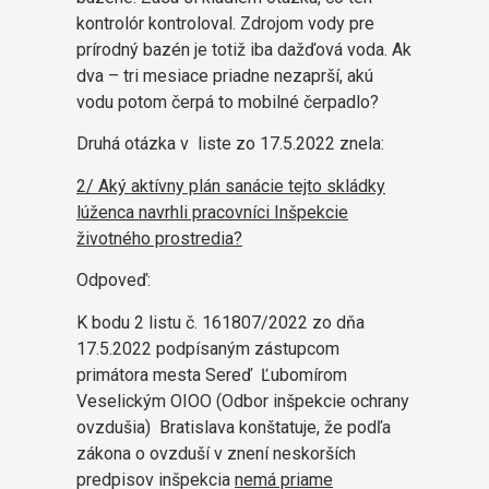
kontrolór kontroloval. Zdrojom vody pre
prírodný bazén je totiž iba dažďová voda. Ak
dva – tri mesiace priadne nezaprší, akú
vodu potom čerpá to mobilné čerpadlo?
Druhá otázka v liste zo 17.5.2022 znela:
2/ Aký aktívny plán sanácie tejto skládky
lúženca navrhli pracovníci Inšpekcie
životného prostredia?
Odpoveď:
K bodu 2 listu č. 161807/2022 zo dňa
17.5.2022 podpísaným zástupcom
primátora mesta Sereď Ľubomírom
Veselickým OIOO (Odbor inšpekcie ochrany
ovzdušia) Bratislava konštatuje, že podľa
zákona o ovzduší v znení neskorších
predpisov inšpekcia
nemá priame